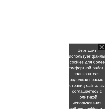
Молекулярные подтипы рака
молочной железы (РМЖ).
Беременность после рака молочной
железы.
Рак молочной железы и
Этот сайт
продолжительность жизни,
использует файлы
самообследование и начальные
cookies для более
симптомы рака груди.
комфортной работы
пользователя.
Продолжая просмотр
страниц сайта, вы
КОНТАКТНАЯ ИНФОРМАЦИЯ
соглашаетесь с
Политикой
Запись к Скворцову Виталию Александровичу на прием
+7 (911) 231-16-72 /MAX/WhatsApp /Мой e-mail:
использования
viskvorcov@yandex.ru
файлов cookies
и с