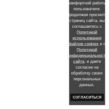
комфортной работы
BRCA1, BRCA2
пользователя.
ER и PR
Продолжая просмотр
her 2
страниц сайта, вы
соглашаетесь с
Her2neu
Политикой
Her2neu позитивный РМЖ
использования
ki67
файлов cookies
и с
Политикой
БСЛУ
конфиденциальности
Беременность и роды после РМЖ
сайта
, и даете
Биопсия и гистологическое исследование рмж
согласие на
Витамины и БАДы
обработку своих
персональных
Восстановление груди
данных.
Диагностика рака молочной железы
Жизнь после лечения РМЖ
СОГЛАСИТЬСЯ
Заболевания молочной железы