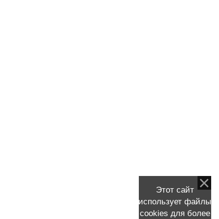
ОТВЕТ: Здравствуйте! Да, эта схема эффективна
при her позитивном раке.
1-20
21-40
41-56
Меню сайта
Главная страница
Результаты
реконструкции
Блог РМЖ
Справочник РМЖ
ГКОД Спб
Задать вопрос
РМЖ лечится!
Этот сайт
использует файлы
КАТЕГОРИИ
cookies для более