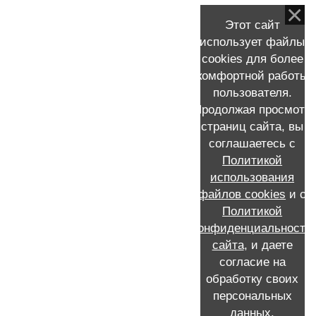
Этот сайт
Рассказ моей пациентки о мастэктомии и
использует файлы
реконструкции молочной железы
cookies для более
комфортной работы
пользователя.
Продолжая просмотр
страниц сайта, вы
КОНТАКТНАЯ ИНФОРМАЦИЯ
соглашаетесь с
Политикой
Запись к Скворцову Виталию Александровичу на прием
+7 (911) 231-16-72 /MAX/WhatsApp /Мой e-mail:
использования
viskvorcov@yandex.ru
файлов cookies
и с
Call-центр: запись по телефону 8 (812) 655-21-21
Политикой
Россия, Санкт-Петербург, проспект Ветеранов, 56, ГКОД,
конфиденциальности
отделение №2 опухолей молочной железы
сайта
, и даете
согласие на
обработку своих
персональных
данных.