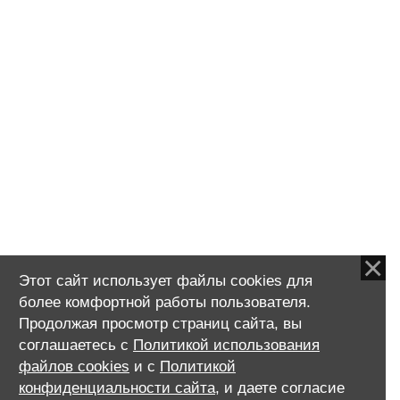
рака молочной железы
),
и реконструкция груди
ы
по квоте для пациентов
всех регионов России
ну, а
тся
Валик в подмышечной
области после удаления
груди или отек
подмышечной области
Рассказ моей
пациентки о
мастэктомии и
реконструкции
молочной железы
Этот сайт использует файлы cookies для
более комфортной работы пользователя.
Продолжая просмотр страниц сайта, вы
соглашаетесь с
Политикой использования
файлов cookies
и с
Политикой
orcov@yandex.ru
конфиденциальности сайта
, и даете согласие