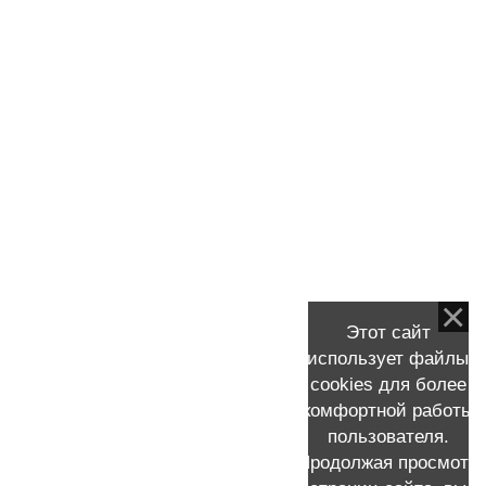
Как жить после удалении груди
(мастэктомии) с лимфоузлами? Нужна
ли реабилитация?
Молекулярные подтипы рака
молочной железы (РМЖ).
Беременность после рака молочной
железы.
Рак молочной железы и
Этот сайт
продолжительность жизни,
использует файлы
самообследование и начальные
cookies для более
симптомы рака груди.
комфортной работы
пользователя.
Продолжая просмотр