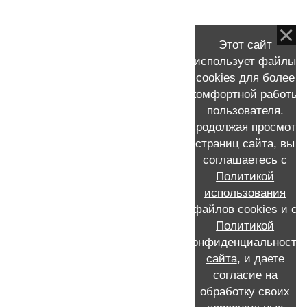
области
Этот сайт
Рассказ моей пациентки о мастэктомии и
использует файлы
реконструкции молочной железы
cookies для более
комфортной работы
пользователя.
Продолжая просмотр
страниц сайта, вы
КОНТАКТНАЯ ИНФОРМАЦИЯ
соглашаетесь с
Политикой
Запись к Скворцову Виталию Александровичу на прием
+7 (911) 231-16-72 /MAX/WhatsApp /Мой e-mail:
использования
viskvorcov@yandex.ru
файлов cookies
и с
Call-центр: запись по телефону 8 (812) 655-21-21
Политикой
Россия, Санкт-Петербург, проспект Ветеранов, 56, ГКОД,
конфиденциальности
отделение №2 опухолей молочной железы
сайта
, и даете
согласие на
обработку своих