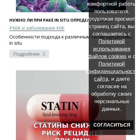
комфортной работы
пользователя.
Продолжая просмотр
НУЖНО ЛИ ПРИ РАКЕ IN SITU ОПРЕДЕЛЯТЬ ИГХ?
страниц сайта, вы
РМЖ и заболевания МЖ
соглашаетесь с
Особенности подхода к различным типам карциномы
Политикой
in situ
использования
Подробнее
файлов cookies
и с
Политикой
конфиденциальности
сайта
, и даете
согласие на
обработку своих
персональных
данных.
СОГЛАСИТЬСЯ