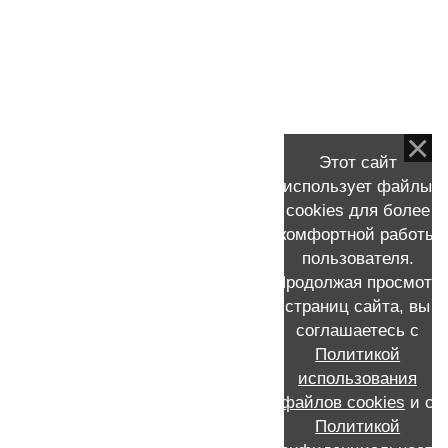
железы и реконструкция груди по квоте
для пациентов всех регионов России
Валик в подмышечной области после
удаления груди или отек подмышечной
области
Этот сайт
Рассказ моей пациентки о мастэктомии и
использует файлы
реконструкции молочной железы
cookies для более
комфортной работы
пользователя.
Продолжая просмотр
страниц сайта, вы
КОНТАКТНАЯ ИНФОРМАЦИЯ
соглашаетесь с
Политикой
Запись к Скворцову Виталию Александровичу на прием
+7 (911) 231-16-72 /MAX/WhatsApp /Мой e-mail:
использования
viskvorcov@yandex.ru
файлов cookies
и с
Call-центр: запись по телефону 8 (812) 655-21-21
Политикой
Россия, Санкт-Петербург, проспект Ветеранов, 56, ГКОД,