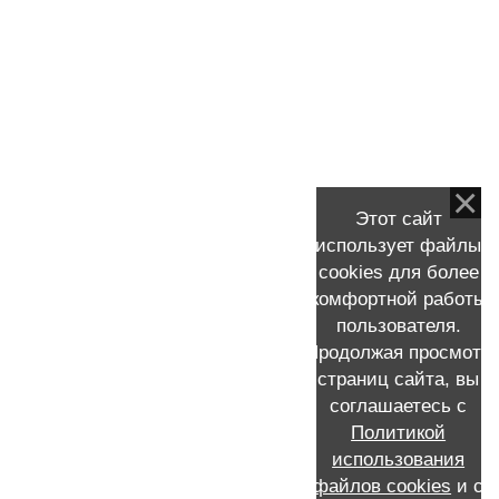
Хирургическое лечение рака молочной
железы и реконструкция груди по квоте
для пациентов всех регионов России
Валик в подмышечной области после
удаления груди или отек подмышечной
области
Этот сайт
Рассказ моей пациентки о мастэктомии и
использует файлы
реконструкции молочной железы
cookies для более
комфортной работы
пользователя.
Продолжая просмотр
страниц сайта, вы
КОНТАКТНАЯ ИНФОРМАЦИЯ
соглашаетесь с
Политикой
Запись к Скворцову Виталию Александровичу на прием
+7 (911) 231-16-72 /MAX/WhatsApp /Мой e-mail:
использования
viskvorcov@yandex.ru
файлов cookies
и с