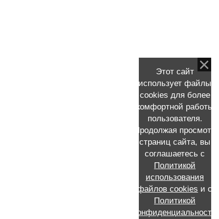
для пациентов всех регионов России
Валик в подмышечной области после
удаления груди или отек подмышечной
области
Этот сайт
Рассказ моей пациентки о мастэктомии и
использует файлы
реконструкции молочной железы
cookies для более
комфортной работы
пользователя.
Продолжая просмотр
страниц сайта, вы
КОНТАКТНАЯ ИНФОРМАЦИЯ
соглашаетесь с
Политикой
Запись к Скворцову Виталию Александровичу на прием
+7 (911) 231-16-72 /MAX/WhatsApp /Мой e-mail:
использования
viskvorcov@yandex.ru
файлов cookies
и с
Call-центр: запись по телефону 8 (812) 655-21-21
Политикой
Россия, Санкт-Петербург, проспект Ветеранов, 56, ГКОД,
конфиденциальности
отделение №2 опухолей молочной железы