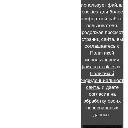
Рассказ моей пациентки о мастэктомии и
использует файлы
реконструкции молочной железы
cookies для более
комфортной работы
пользователя.
Продолжая просмотр
страниц сайта, вы
КОНТАКТНАЯ ИНФОРМАЦИЯ
соглашаетесь с
Политикой
Запись к Скворцову Виталию Александровичу на прием
+7 (911) 231-16-72 /MAX/WhatsApp /Мой e-mail:
использования
viskvorcov@yandex.ru
файлов cookies
и с
Call-центр: запись по телефону 8 (812) 655-21-21
Политикой
Россия, Санкт-Петербург, проспект Ветеранов, 56, ГКОД,
конфиденциальности
отделение №2 опухолей молочной железы
сайта
, и даете
согласие на
обработку своих
персональных
данных.