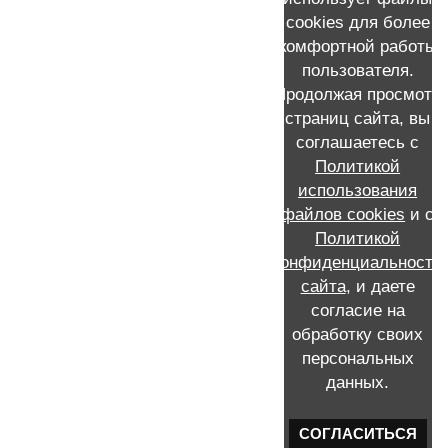
реконструкции молочной железы
cookies для более
комфортной работы
пользователя.
Продолжая просмотр
страниц сайта, вы
КОНТАКТНАЯ ИНФОРМАЦИЯ
соглашаетесь с
Политикой
Запись к Скворцову Виталию Александровичу на прием
+7 (911) 231-16-72 /MAX/WhatsApp /Мой e-mail:
использования
viskvorcov@yandex.ru
файлов cookies
и с
Call-центр: запись по телефону 8 (812) 655-21-21
Политикой
Россия, Санкт-Петербург, проспект Ветеранов, 56, ГКОД,
конфиденциальности
отделение №2 опухолей молочной железы
сайта
, и даете
согласие на
обработку своих
персональных
данных.
СОГЛАСИТЬСЯ
Редактор сайта Елена Корныхова