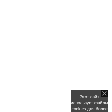
Стажировка Скворцова В.А. в США, MD Anderson
Cancer Center
Сцинтиграфия (остеосцинтиграфия)
Тамоксифен
Таксаны (паклитаксел, доцетаксел)
Таргетная терапия
Травмы молочной железы (груди)
Трастузумаб (Герцептин, Гертикад)
Трижды негативный рак молочной железы
Удаление молочной железы
УЗИ молочных желез (груди)
Фиброаденома
Химиотерапия рмж
Этот сайт
Хирургическое лечение рмж
использует файлы
Цитологическое исследование рмж
cookies для более