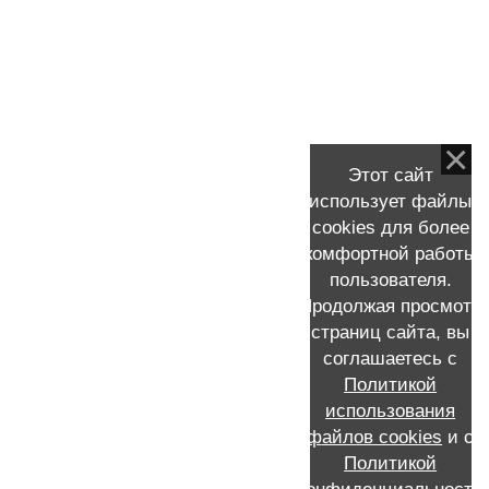
Трижды негативный рак молочной железы
Удаление молочной железы
УЗИ молочных желез (груди)
Фиброаденома
Химиотерапия рмж
Этот сайт
Хирургическое лечение рмж
использует файлы
Цитологическое исследование рмж
cookies для более
комфортной работы
Эндокринотерапия РМЖ
пользователя.
Продолжая просмотр
страниц сайта, вы
КОНТАКТНАЯ ИНФОРМАЦИЯ
соглашаетесь с
Политикой
Запись к Скворцову Виталию Александровичу на прием
+7 (911) 231-16-72 /MAX/WhatsApp /Мой e-mail:
использования
viskvorcov@yandex.ru
файлов cookies
и с
Call-центр: запись по телефону 8 (812) 655-21-21
Политикой
Россия, Санкт-Петербург, проспект Ветеранов, 56, ГКОД,