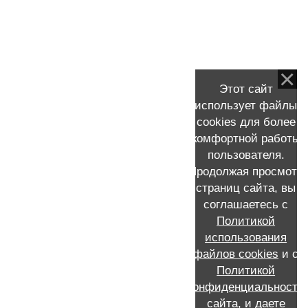
Удаление молочной железы
УЗИ молочных желез (груди)
Фиброаденома
Химиотерапия рмж
Этот сайт
Хирургическое лечение рмж
использует файлы
Цитологическое исследование рмж
cookies для более
комфортной работы
Эндокринотерапия РМЖ
пользователя.
Продолжая просмотр
страниц сайта, вы
КОНТАКТНАЯ ИНФОРМАЦИЯ
соглашаетесь с
Политикой
Запись к Скворцову Виталию Александровичу на прием
+7 (911) 231-16-72 /MAX/WhatsApp /Мой e-mail:
использования
viskvorcov@yandex.ru
файлов cookies
и с
Call-центр: запись по телефону 8 (812) 655-21-21
Политикой
Россия, Санкт-Петербург, проспект Ветеранов, 56, ГКОД,
конфиденциальности
отделение №2 опухолей молочной железы
сайта
, и даете