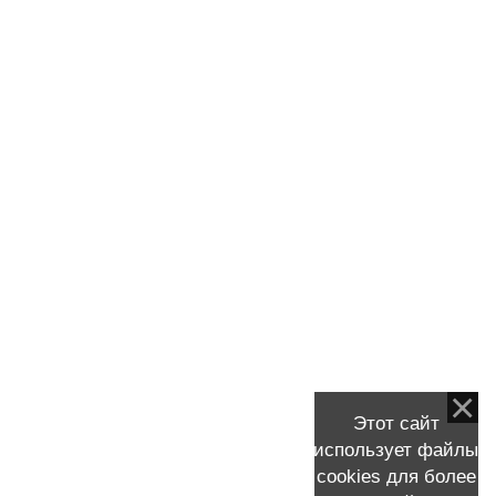
Стажировка Скворцова В.А. в США, MD Anderson
Cancer Center
Сцинтиграфия (остеосцинтиграфия)
Тамоксифен
Таксаны (паклитаксел, доцетаксел)
Таргетная терапия
Травмы молочной железы (груди)
Трастузумаб (Герцептин, Гертикад)
Трижды негативный рак молочной железы
Удаление молочной железы
УЗИ молочных желез (груди)
Фиброаденома
Химиотерапия рмж
Этот сайт
Хирургическое лечение рмж
использует файлы
Цитологическое исследование рмж
cookies для более